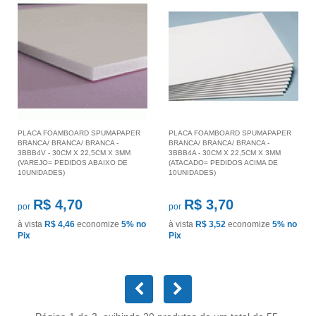
PLACA FOAMBOARD SPUMAPAPER
PLACA FOAMBOARD SPUMAPAPER
BRANCA/ BRANCA/ BRANCA -
BRANCA/ BRANCA/ BRANCA -
3BBB4V - 30CM X 22,5CM X 3MM
3BBB4A - 30CM X 22,5CM X 3MM
(VAREJO= PEDIDOS ABAIXO DE
(ATACADO= PEDIDOS ACIMA DE
10UNIDADES)
10UNIDADES)
R$ 4,70
R$ 3,70
por
por
à vista
R$ 4,46
economize
5%
no
à vista
R$ 3,52
economize
5%
no
Pix
Pix