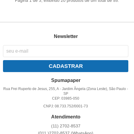
Página 1 de 3, exibindo 20 produtos de um total de 55.
Newsletter
CADASTRAR
Spumapaper
Rua Frei Ruperto de Jesus, 255, A
-
Jardim Ângela (Zona Leste), São Paulo
-
SP
CEP: 03985-050
CNPJ: 08.733.752/0001-73
Atendimento
(11)
2702-8537
(011
)2702-8537
(WhatsApp)