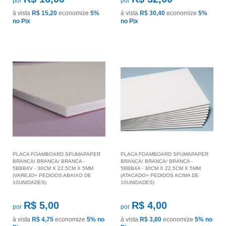
por
por
à vista
R$ 15,20
economize
5%
à vista
R$ 30,40
economize
5%
no Pix
no Pix
PLACA FOAMBOARD SPUMAPAPER
PLACA FOAMBOARD SPUMAPAPER
BRANCA/ BRANCA/ BRANCA -
BRANCA/ BRANCA/ BRANCA -
5BBB4V - 30CM X 22,5CM X 5MM
5BBB4A - 30CM X 22,5CM X 5MM
(VAREJO= PEDIDOS ABAIXO DE
(ATACADO= PEDIDOS ACIMA DE
10UNIDADES)
10UNIDADES)
R$ 5,00
R$ 4,00
por
por
à vista
R$ 4,75
economize
5%
no
à vista
R$ 3,80
economize
5%
no