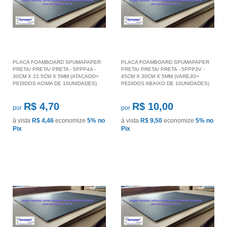
PLACA FOAMBOARD SPUMAPAPER
PLACA FOAMBOARD SPUMAPAPER
PRETA/ PRETA/ PRETA - 5PPP4A -
PRETA/ PRETA/ PRETA - 5PPP3V -
30CM X 22,5CM X 5MM (ATACADO=
45CM X 30CM X 5MM (VAREJO=
PEDIDOS ACIMA DE 10UNIDADES)
PEDIDOS ABAIXO DE 10UNIDADES)
R$ 4,70
R$ 10,00
por
por
à vista
R$ 4,46
economize
5%
no
à vista
R$ 9,50
economize
5%
no
Pix
Pix