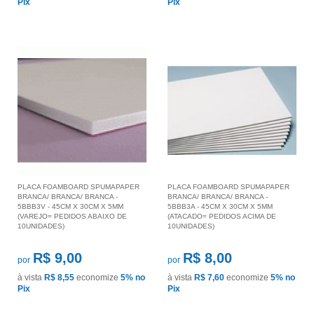
Pix
Pix
PLACA FOAMBOARD SPUMAPAPER
PLACA FOAMBOARD SPUMAPAPER
BRANCA/ BRANCA/ BRANCA -
BRANCA/ BRANCA/ BRANCA -
5BBB3V - 45CM X 30CM X 5MM
5BBB3A - 45CM X 30CM X 5MM
(VAREJO= PEDIDOS ABAIXO DE
(ATACADO= PEDIDOS ACIMA DE
10UNIDADES)
10UNIDADES)
R$ 9,00
R$ 8,00
por
por
à vista
R$ 8,55
economize
5%
no
à vista
R$ 7,60
economize
5%
no
Pix
Pix