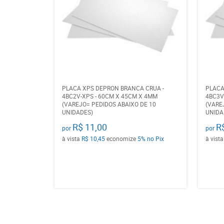
PLACA XPS DEPRON BRANCA CRUA -
PLACA
4BC2V-XPS - 60CM X 45CM X 4MM
4BC3V
(VAREJO= PEDIDOS ABAIXO DE 10
(VARE
UNIDADES)
UNIDA
R$ 11,00
R
por
por
à vista
R$ 10,45
economize
5%
no Pix
à vist