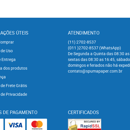
AÇÕES ÚTEIS
ATENDIMENTO
omprar
(11)
2702-8537
(011
)2702-8537
(WhatsApp)
 de Uso
De Segunda a Quinta das 08:30 as
e Entrega
sextas das 08:30 as 16:45, sábado
domingos e feriados não há expedi
a dos produtos
contato@spumapaper.com.br
nça
 de Frete Grátis
a de Privacidade
S DE PAGAMENTO
CERTIFICADOS