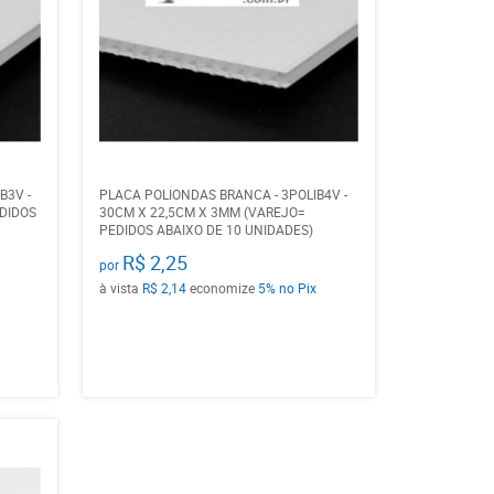
B3V -
PLACA POLIONDAS BRANCA - 3POLIB4V -
DIDOS
30CM X 22,5CM X 3MM (VAREJO=
PEDIDOS ABAIXO DE 10 UNIDADES)
R$ 2,25
por
à vista
R$ 2,14
economize
5%
no Pix