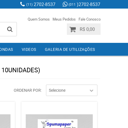
2702-8537
)2702-8537
(11)
(011
Quem Somos
Meus Pedidos
Fale Conosco
R$ 0,00
IONDAS
VIDEOS
GALERIA DE UTILIZAÇÕES
 10UNIDADES)
ORDENAR POR
Selecione