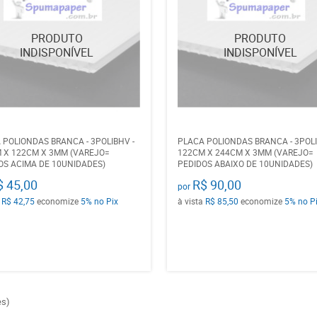
 POLIONDAS BRANCA - 3POLIBHV -
PLACA POLIONDAS BRANCA - 3POLIB
 X 122CM X 3MM (VAREJO=
122CM X 244CM X 3MM (VAREJO=
OS ACIMA DE 10UNIDADES)
PEDIDOS ABAIXO DE 10UNIDADES)
$ 45,00
R$ 90,00
por
a
R$ 42,75
economize
5%
no Pix
à vista
R$ 85,50
economize
5%
no P
es)