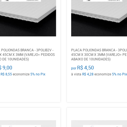
 POLIONDAS BRANCA - 3POLIB2V -
PLACA POLIONDAS BRANCA - 3POLI
X 45CM X 3MM (VAREJO= PEDIDOS
45CM X 30CM X 3MM (VAREJO= PE
O DE 10UNIDADES)
ABAIXO DE 10UNIDADES)
$ 9,00
R$ 4,50
por
a
R$ 8,55
economize
5%
no Pix
à vista
R$ 4,28
economize
5%
no Pix