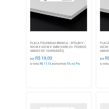
PLACA POLIONDAS BRANCA - 3POLIB1V -
PLACA
90CM X 60CM X 3MM (VAREJO= PEDIDOS
60CM 
ABAIXO DE 10UNIDADES)
ABAIX
R$ 18,00
R
por
por
à vista
R$ 17,10
economize
5%
no Pix
à vist