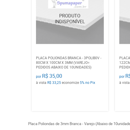
PLACA POLIONDAS BRANCA - 3POLIB0V -
PLACA
80CM X 100CM X 3MM (VAREJO=
122CM
PEDIDOS ABAIXO DE 10UNIDADES)
PEDID
R$ 35,00
R
por
por
à vista
R$ 33,25
economize
5%
no Pix
à vist
Placa Poliondas de 3mm Branca - Varejo (Abaixo de 10unidad