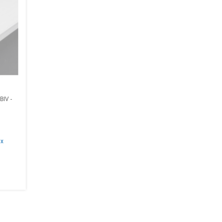
IV -
ix