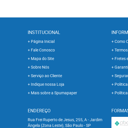
INSTITUCIONAL
INFORM
Página Inicial
Como C
Fale Conosco
Termos
Mapa do Site
Fretes 
Sobre Nós
Garanti
Serviço ao Cliente
Segura
Indique nossa Loja
Politica
Mais sobre a Spumapaper
Polític
ENDEREÇO
FORMA
Rua Frei Ruperto de Jesus, 255, A
-
Jardim
Ângela (Zona Leste), São Paulo
-
SP