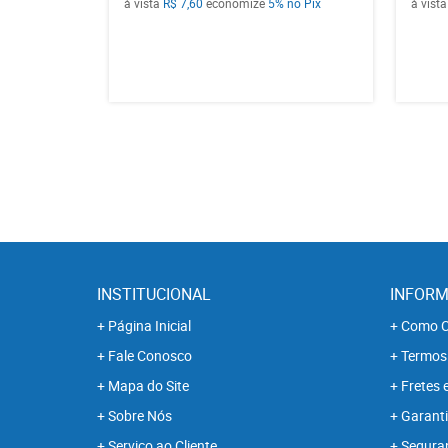
à vista
R$ 7,60
economize
5%
no Pix
à vist
INSTITUCIONAL
INFORM
Página Inicial
Como C
Fale Conosco
Termos
Mapa do Site
Fretes 
Sobre Nós
Garanti
Serviço ao Cliente
Segura