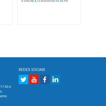
à vista
R$ 4,75
economize
5%
no Pix
REDES SOCIAIS
 17:45 e
s,
ente.