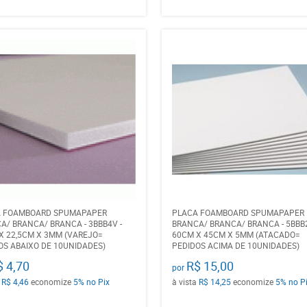
A FOAMBOARD SPUMAPAPER
PLACA FOAMBOARD SPUMAPAPER
A/ BRANCA/ BRANCA - 3BBB4V -
BRANCA/ BRANCA/ BRANCA - 5BBB2
X 22,5CM X 3MM (VAREJO=
60CM X 45CM X 5MM (ATACADO=
OS ABAIXO DE 10UNIDADES)
PEDIDOS ACIMA DE 10UNIDADES)
$ 4,70
R$ 15,00
por
a
R$ 4,46
economize
5%
no Pix
à vista
R$ 14,25
economize
5%
no P