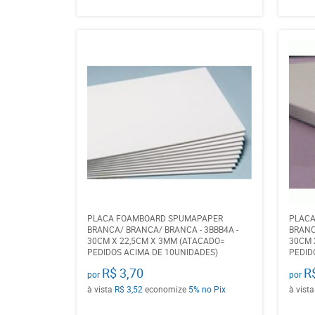
PLACA FOAMBOARD SPUMAPAPER
PLAC
BRANCA/ BRANCA/ BRANCA - 3BBB4A -
BRANC
30CM X 22,5CM X 3MM (ATACADO=
30CM 
PEDIDOS ACIMA DE 10UNIDADES)
PEDID
R$ 3,70
R
por
por
à vista
R$ 3,52
economize
5%
no Pix
à vist