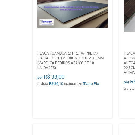
PLACA FOAMBOARD PRETA/ PRETA/
PLACA
PRETA - 3PPP1V - 90CM X 60CM X 3MM
ADESI
(VAREJO= PEDIDOS ABAIXO DE 10
AUTOA
UNIDADES)
22,5C
ACIMA
R$ 38,00
por
R
por
à vista
R$ 36,10
economize
5%
no Pix
à vist