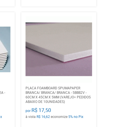
PLACA FOAMBOARD SPUMAPAPER
A -
BRANCA/ BRANCA/ BRANCA - 5BBB2V -
60CM X 45CM X 5MM (VAREJO= PEDIDOS
ABAIXO DE 10UNIDADES)
R$ 17,50
por
ix
à vista
R$ 16,62
economize
5%
no Pix