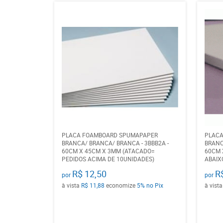
PLACA FOAMBOARD SPUMAPAPER
PLAC
BRANCA/ BRANCA/ BRANCA - 3BBB2A -
BRANC
60CM X 45CM X 3MM (ATACADO=
60CM 
PEDIDOS ACIMA DE 10UNIDADES)
ABAIX
R$ 12,50
R
por
por
à vista
R$ 11,88
economize
5%
no Pix
à vist