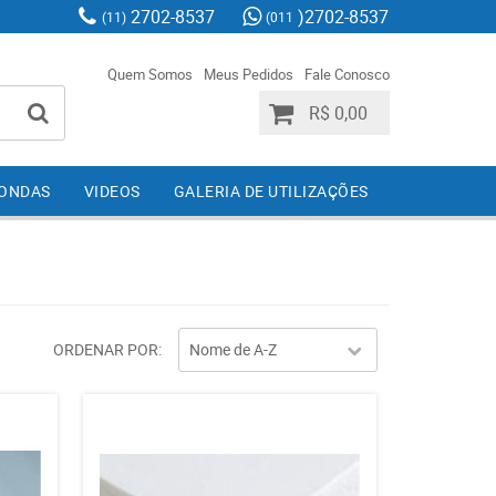
2702-8537
)2702-8537
(11)
(011
Quem Somos
Meus Pedidos
Fale Conosco
R$ 0,00
IONDAS
VIDEOS
GALERIA DE UTILIZAÇÕES
ORDENAR POR
Nome de A-Z