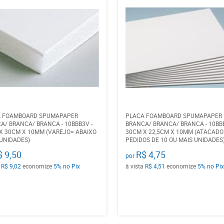
A FOAMBOARD SPUMAPAPER
PLACA FOAMBOARD SPUMAPAPER
A/ BRANCA/ BRANCA - 10BBB3V -
BRANCA/ BRANCA/ BRANCA - 10BBB
X 30CM X 10MM (VAREJO= ABAIXO
30CM X 22,5CM X 10MM (ATACADO
 UNIDADES)
PEDIDOS DE 10 OU MAIS UNIDADES
$ 9,50
R$ 4,75
por
a
R$ 9,02
economize
5%
no Pix
à vista
R$ 4,51
economize
5%
no Pix