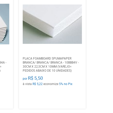
PLACA FOAMBOARD SPUMAPAPER
4A -
BRANCA/ BRANCA/ BRANCA - 10BBB4V -
=
30CM X 22,5CM X 10MM (VAREJO=
)
PEDIDOS ABAIXO DE 10 UNIDADES)
R$ 5,50
por
à vista
R$ 5,22
economize
5%
no Pix