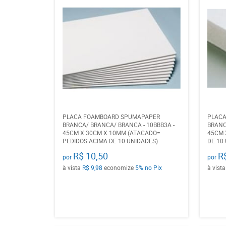
PLACA FOAMBOARD SPUMAPAPER
PLAC
BRANCA/ BRANCA/ BRANCA - 10BBB3A -
BRANC
45CM X 30CM X 10MM (ATACADO=
45CM 
PEDIDOS ACIMA DE 10 UNIDADES)
DE 10
R$ 10,50
R
por
por
à vista
R$ 9,98
economize
5%
no Pix
à vist