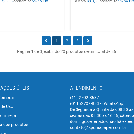
a
R$ 8,55
economize
5%
no Pix
à vista
R$ 3,80
economize
5%
no Pix
1
2
3
Página 1 de 3, exibindo 20 produtos de um total de 55.
AÇÕES ÚTEIS
ATENDIMENTO
omprar
(11)
2702-8537
(011
)2702-8537
(WhatsApp)
 de Uso
De Segunda a Quinta das 08:30 as
e Entrega
sextas das 08:30 as 16:45, sábado
domingos e feriados não há expedi
a dos produtos
contato@spumapaper.com.br
nça