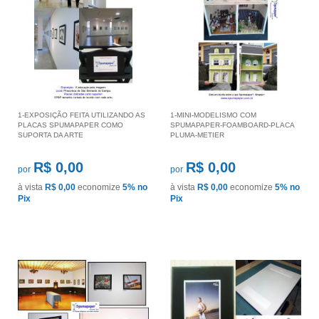
1-EXPOSIÇÃO FEITA UTILIZANDO AS
1-MINI-MODELISMO COM
PLACAS SPUMAPAPER COMO
SPUMAPAPER-FOAMBOARD-PLACA
SUPORTA DA ARTE
PLUMA-METIER
R$ 0,00
R$ 0,00
por
por
à vista
R$ 0,00
economize
5%
no
à vista
R$ 0,00
economize
5%
no
Pix
Pix