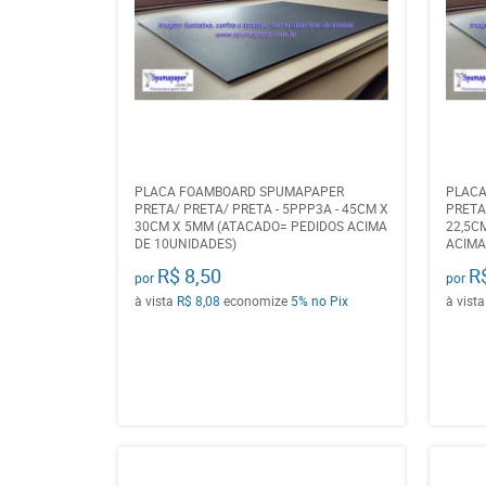
PLACA FOAMBOARD SPUMAPAPER
PLAC
PRETA/ PRETA/ PRETA - 5PPP3A - 45CM X
PRETA
30CM X 5MM (ATACADO= PEDIDOS ACIMA
22,5C
DE 10UNIDADES)
ACIMA
R$ 8,50
R
por
por
à vista
R$ 8,08
economize
5%
no Pix
à vist