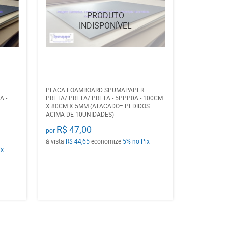
PLACA FOAMBOARD SPUMAPAPER
 -
PRETA/ PRETA/ PRETA - 5PPP0A - 100CM
X 80CM X 5MM (ATACADO= PEDIDOS
ACIMA DE 10UNIDADES)
R$ 47,00
por
à vista
R$ 44,65
economize
5%
no Pix
ix