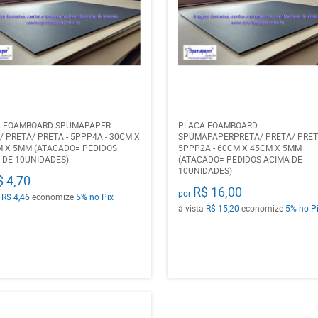
A FOAMBOARD SPUMAPAPER
PLACA FOAMBOARD
/ PRETA/ PRETA - 5PPP4A - 30CM X
SPUMAPAPERPRETA/ PRETA/ PRETA
M X 5MM (ATACADO= PEDIDOS
5PPP2A - 60CM X 45CM X 5MM
 DE 10UNIDADES)
(ATACADO= PEDIDOS ACIMA DE
10UNIDADES)
$ 4,70
R$ 16,00
por
a
R$ 4,46
economize
5%
no Pix
à vista
R$ 15,20
economize
5%
no P