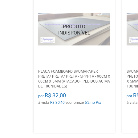
PLACA FOAMBOARD SPUMAPAPER
SPUMA
PRETA/ PRETA/ PRETA - 5PPP1A - 90CM X
PRETO
60CM X 5MM (ATACADO= PEDIDOS ACIMA
X 5MM
DE 10UNIDADES)
10UNI
R$ 32,00
R
por
por
à vista
R$ 30,40
economize
5%
no Pix
à vist