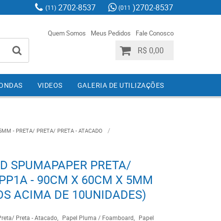
2702-8537
)2702-8537
(11)
(011
Quem Somos
Meus Pedidos
Fale Conosco
R$ 0,00
IONDAS
VIDEOS
GALERIA DE UTILIZAÇÕES
5MM - PRETA/ PRETA/ PRETA - ATACADO
D SPUMAPAPER PRETA/
PPP1A - 90CM X 60CM X 5MM
OS ACIMA DE 10UNIDADES)
reta/ Preta - Atacado
Papel Pluma / Foamboard
Papel