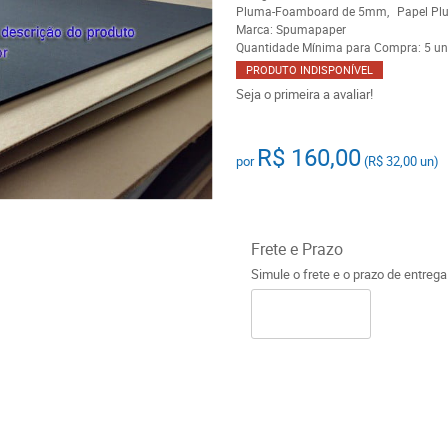
Pluma-Foamboard de 5mm
Papel Pl
Marca:
Spumapaper
Quantidade Mínima para Compra:
5
un
PRODUTO INDISPONÍVEL
Seja o primeira a avaliar!
R$ 160,00
por
(
R$ 32,00
un)
Frete e Prazo
Simule o frete e o prazo de entreg
o