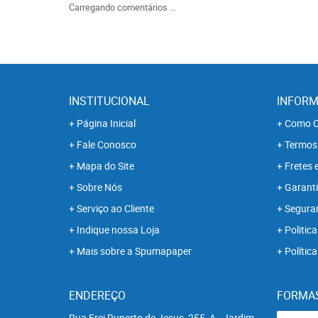
Carregando comentários ...
INSTITUCIONAL
INFORM
Página Inicial
Como C
Fale Conosco
Termos
Mapa do Site
Fretes 
Sobre Nós
Garanti
Serviço ao Cliente
Segura
Indique nossa Loja
Politica
Mais sobre a Spumapaper
Polític
ENDEREÇO
FORMA
Rua Frei Ruperto de Jesus, 255, A
-
Jardim