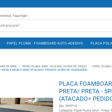
vindo(a),
Faça login
PAPEL PLUMA - FOAMBOARD AUTO-ADESIVO
PLACA POL
ARD DE 5MM
PAPEL PLUMA 5MM - ATACADO (ACIMA DE 10PÇS)
PAPEL PLUMA 
 90CM X 60CM X 5MM (ATACADO= PEDIDOS ACIMA DE 10UNIDADES)
PLACA FOAMBOAR
PRETA/ PRETA - 5
(ATACADO= PEDID
Sku:
5PPP1A
Categoria:
Papel Pluma 5mm - Preta/ P