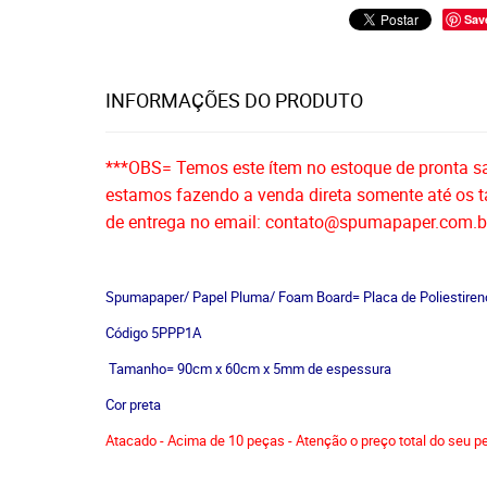
Sav
INFORMAÇÕES DO PRODUTO
***OBS= Temos este ítem no estoque de pronta sa
estamos fazendo a venda direta somente até os
de entrega no email: contato@spumapaper.com.b
Spumapaper/ Papel Pluma/ Foam Board=
Placa de Poliestiren
Código 5PPP
1A
Tamanho= 90cm x 60cm x 5mm de espessura
Cor preta
Atacado - Acima de 10 peças - Atenção o preço total do seu p