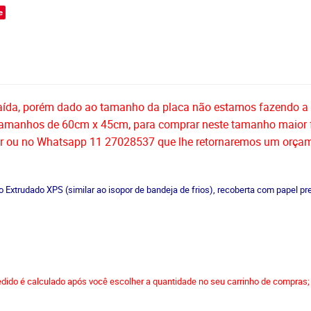
e
ída, porém dado ao tamanho da placa não estamos fazendo a ve
 tamanhos de 60cm x 45cm
, para comprar neste tamanho maior 
r ou no Whatsapp 11 27028537 que lhe retornaremos um orça
o Extrudado XPS (similar ao isopor de bandeja de frios), recoberta com papel pre
edido é calculado após você escolher a quantidade no seu carrinho de compras;