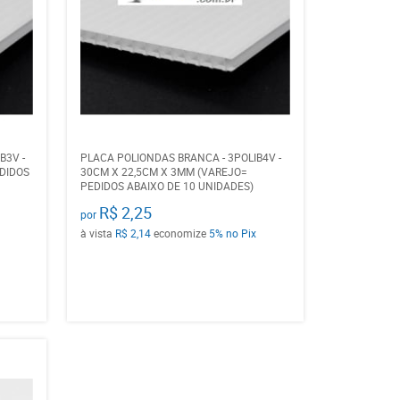
B3V -
PLACA POLIONDAS BRANCA - 3POLIB4V -
DIDOS
30CM X 22,5CM X 3MM (VAREJO=
PEDIDOS ABAIXO DE 10 UNIDADES)
R$ 2,25
por
à vista
R$ 2,14
economize
5%
no Pix