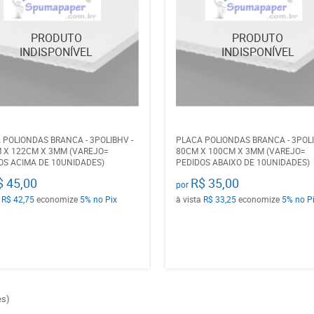
 POLIONDAS BRANCA - 3POLIBHV -
PLACA POLIONDAS BRANCA - 3POLI
 X 122CM X 3MM (VAREJO=
80CM X 100CM X 3MM (VAREJO=
OS ACIMA DE 10UNIDADES)
PEDIDOS ABAIXO DE 10UNIDADES)
$ 45,00
R$ 35,00
por
a
R$ 42,75
economize
5%
no Pix
à vista
R$ 33,25
economize
5%
no P
es)