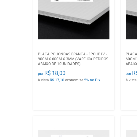
PLACA POLIONDAS BRANCA - 3POLIB1V -
PLACA
90CM X 60CM X 3MM (VAREJO= PEDIDOS
60CM 
ABAIXO DE 10UNIDADES)
ABAIX
R$ 18,00
R
por
por
à vista
R$ 17,10
economize
5%
no Pix
à vist