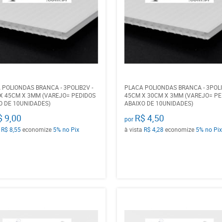
 POLIONDAS BRANCA - 3POLIB2V -
PLACA POLIONDAS BRANCA - 3POLI
X 45CM X 3MM (VAREJO= PEDIDOS
45CM X 30CM X 3MM (VAREJO= PE
O DE 10UNIDADES)
ABAIXO DE 10UNIDADES)
$ 9,00
R$ 4,50
por
a
R$ 8,55
economize
5%
no Pix
à vista
R$ 4,28
economize
5%
no Pix