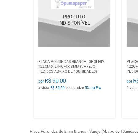
PLACA POLIONDAS BRANCA - 3POLIBIV -
PLACA
122CM X 244CM X 3MM (VAREJO=
122CM
PEDIDOS ABAIXO DE 10UNIDADES)
PEDID
R$ 90,00
R
por
por
à vista
R$ 85,50
economize
5%
no Pix
à vist
Placa Poliondas de 3mm Branca - Varejo (Abaixo de 10unidad