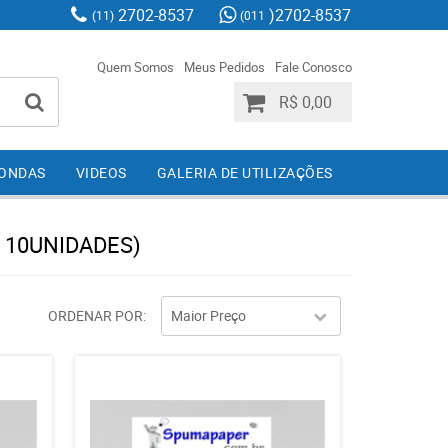
2702-8537
)2702-8537
(11)
(011
Quem Somos
Meus Pedidos
Fale Conosco
R$ 0,00
IONDAS
VIDEOS
GALERIA DE UTILIZAÇÕES
 10UNIDADES)
ORDENAR POR
Maior Preço