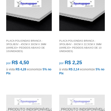
PLACA POLIONDAS BRANCA -
PLACA POLIONDAS BRANCA -
3POLIB3V - 45CM X 30CM X 3MM
3POLIB4V - 30CM X 22,5CM X 3MM
(VAREJO= PEDIDOS ABAIXO DE
(VAREJO= PEDIDOS ABAIXO DE 10
10UNIDADES)
UNIDADES)
R$ 4,50
R$ 2,25
por
por
à vista
R$ 4,28
economize
5%
no
à vista
R$ 2,14
economize
5%
no
Pix
Pix