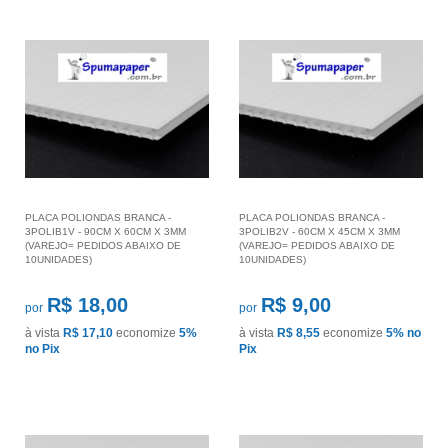
PLACA POLIONDAS BRANCA -
PLACA POLIONDAS BRANCA -
3POLIB1V - 90CM X 60CM X 3MM
3POLIB2V - 60CM X 45CM X 3MM
(VAREJO= PEDIDOS ABAIXO DE
(VAREJO= PEDIDOS ABAIXO DE
10UNIDADES)
10UNIDADES)
R$ 18,00
R$ 9,00
por
por
à vista
R$ 17,10
economize
5%
à vista
R$ 8,55
economize
5%
no
no Pix
Pix