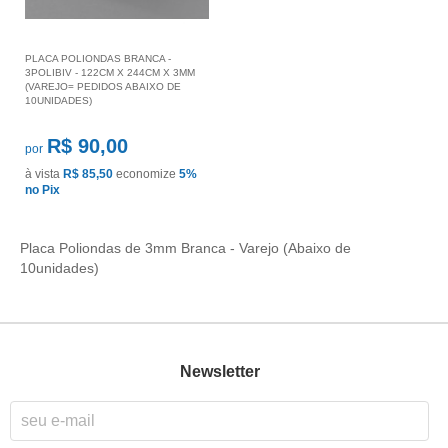
PLACA POLIONDAS BRANCA -
3POLIBIV - 122CM X 244CM X 3MM
(VAREJO= PEDIDOS ABAIXO DE
10UNIDADES)
R$ 90,00
por
à vista
R$ 85,50
economize
5%
no Pix
Placa Poliondas de 3mm Branca - Varejo (Abaixo de
10unidades)
Newsletter