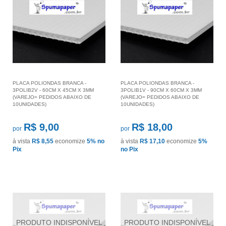
PLACA POLIONDAS BRANCA -
PLACA POLIONDAS BRANCA -
3POLIB2V - 60CM X 45CM X 3MM
3POLIB1V - 90CM X 60CM X 3MM
(VAREJO= PEDIDOS ABAIXO DE
(VAREJO= PEDIDOS ABAIXO DE
10UNIDADES)
10UNIDADES)
R$ 9,00
R$ 18,00
por
por
à vista
R$ 8,55
economize
5%
no
à vista
R$ 17,10
economize
5%
Pix
no Pix