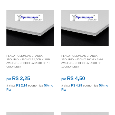
PLACA POLIONDAS BRANCA -
PLACA POLIONDAS BRANCA -
3POLIB4V - 30CM X 22,5CM X 3MM
3POLIB3V - 45CM X 30CM X 3MM
(VAREJO= PEDIDOS ABAIXO DE 10
(VAREJO= PEDIDOS ABAIXO DE
UNIDADES)
10UNIDADES)
R$ 2,25
R$ 4,50
por
por
à vista
R$ 2,14
economize
5%
no
à vista
R$ 4,28
economize
5%
no
Pix
Pix