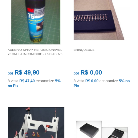
ADESIVO SPRAY REPOSICIONÁVEL
BRINQUEDOS
75 3M, LATA COM 300G - C?D.ASR75
R$ 49,90
R$ 0,00
por
por
à vista
R$ 47,40
economize
5%
à vista
R$ 0,00
economize
5%
no
no Pix
Pix