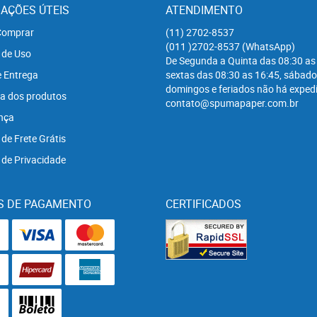
AÇÕES ÚTEIS
ATENDIMENTO
omprar
(11)
2702-8537
(011
)2702-8537
(WhatsApp)
 de Uso
De Segunda a Quinta das 08:30 as
e Entrega
sextas das 08:30 as 16:45, sábado
domingos e feriados não há expedi
a dos produtos
contato@spumapaper.com.br
nça
 de Frete Grátis
a de Privacidade
S DE PAGAMENTO
CERTIFICADOS