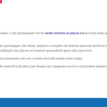
e
produto, o site spumapaper.com.br
vende somente as placas
e é
por esta razão q
da spumapaper, são idéias, projetos e soluções de diversas pessoas do Brasi
utilização das placas em projetos que poderão gerar valor para você.
oto juntamente com seu contato será adicionado nesta seção;
o especifica da placa que deseja nas categorias acima e você poderá adiquiri-