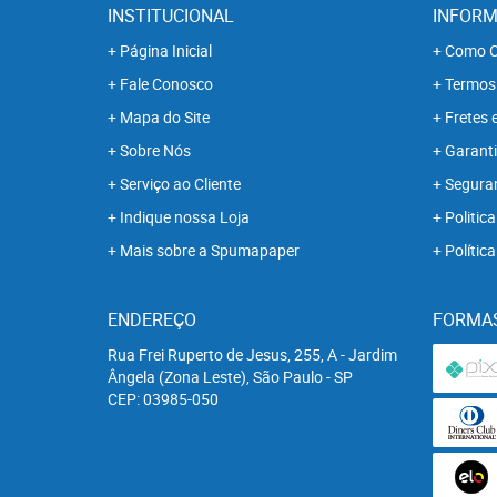
INSTITUCIONAL
INFORM
Página Inicial
Como C
Fale Conosco
Termos
Mapa do Site
Fretes 
Sobre Nós
Garanti
Serviço ao Cliente
Segura
Indique nossa Loja
Politica
Mais sobre a Spumapaper
Polític
ENDEREÇO
FORMA
Rua Frei Ruperto de Jesus, 255, A
-
Jardim
Ângela (Zona Leste), São Paulo
-
SP
CEP: 03985-050