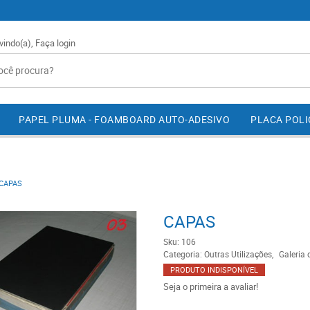
vindo(a),
Faça login
PAPEL PLUMA - FOAMBOARD AUTO-ADESIVO
PLACA POL
CAPAS
CAPAS
Sku:
106
Categoria:
Outras Utilizações
Galeria 
PRODUTO INDISPONÍVEL
Seja o primeira a avaliar!