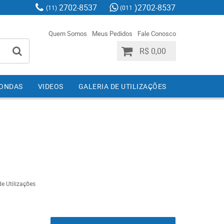
2702-8537
)2702-8537
(11)
(011
Quem Somos
Meus Pedidos
Fale Conosco
R$ 0,00
IONDAS
VIDEOS
GALERIA DE UTILIZAÇÕES
de Utilizações