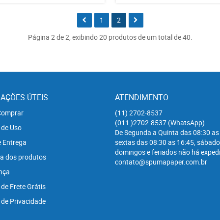
1
2
Página 2 de 2, exibindo 20 produtos de um total de 40.
AÇÕES ÚTEIS
ATENDIMENTO
omprar
(11)
2702-8537
(011
)2702-8537
(WhatsApp)
 de Uso
De Segunda a Quinta das 08:30 as
e Entrega
sextas das 08:30 as 16:45, sábado
domingos e feriados não há expedi
a dos produtos
contato@spumapaper.com.br
nça
 de Frete Grátis
a de Privacidade