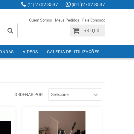
2702-8537
)2702-8537
(11)
(011
Quem Somos
Meus Pedidos
Fale Conosco
R$ 0,00
IONDAS
VIDEOS
GALERIA DE UTILIZAÇÕES
ORDENAR POR
Selecione