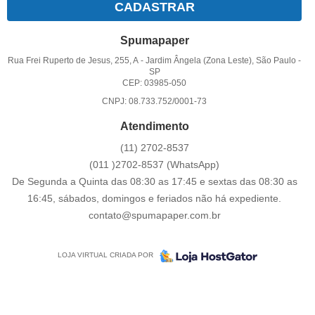
CADASTRAR
Spumapaper
Rua Frei Ruperto de Jesus, 255, A
-
Jardim Ângela (Zona Leste), São Paulo
-
SP
CEP: 03985-050
CNPJ: 08.733.752/0001-73
Atendimento
(11)
2702-8537
(011
)2702-8537
(WhatsApp)
De Segunda a Quinta das 08:30 as 17:45 e sextas das 08:30 as
16:45, sábados, domingos e feriados não há expediente.
contato@spumapaper.com.br
LOJA VIRTUAL CRIADA POR