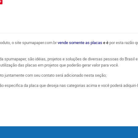
e
produto, o site spumapaper.com.br
vende somente as placas
e é
por esta razão q
da spumapaper, são idéias, projetos e soluções de diversas pessoas do Brasi
utilização das placas em projetos que poderão gerar valor para você.
oto juntamente com seu contato será adicionado nesta seção;
o especifica da placa que deseja nas categorias acima e você poderá adiquiri-