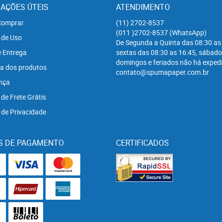
AÇÕES ÚTEIS
ATENDIMENTO
omprar
(11)
2702-8537
(011
)2702-8537
(WhatsApp)
 de Uso
De Segunda a Quinta das 08:30 as
e Entrega
sextas das 08:30 as 16:45, sábado
domingos e feriados não há expedi
a dos produtos
contato@spumapaper.com.br
nça
 de Frete Grátis
a de Privacidade
S DE PAGAMENTO
CERTIFICADOS