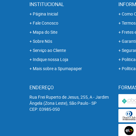
INSTITUCIONAL
INFORM
Página Inicial
Como C
Fale Conosco
Termos
Mapa do Site
Fretes 
Sobre Nós
Garanti
Serviço ao Cliente
Segura
Indique nossa Loja
Politica
Mais sobre a Spumapaper
Polític
ENDEREÇO
FORMA
Rua Frei Ruperto de Jesus, 255, A
-
Jardim
Ângela (Zona Leste), São Paulo
-
SP
CEP: 03985-050