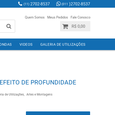
2702-8537
)2702-8537
(11)
(011
Quem Somos
Meus Pedidos
Fale Conosco
R$ 0,00
IONDAS
VIDEOS
GALERIA DE UTILIZAÇÕES
EFEITO DE PROFUNDIDADE
ria de Utilizações
Artes e Montagens