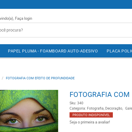
vindo(a),
Faça login
PAPEL PLUMA - FOAMBOARD AUTO-ADESIVO
PLACA POL
FOTOGRAFIA COM EFEITO DE PROFUNDIDADE
FOTOGRAFIA COM 
Sku:
340
Categoria:
Fotografia, Decoração
Gale
PRODUTO INDISPONÍVEL
Seja o primeira a avaliar!