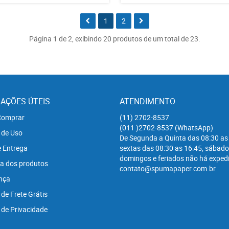
1
2
Página 1 de 2, exibindo 20 produtos de um total de 23.
AÇÕES ÚTEIS
ATENDIMENTO
omprar
(11)
2702-8537
(011
)2702-8537
(WhatsApp)
 de Uso
De Segunda a Quinta das 08:30 as
e Entrega
sextas das 08:30 as 16:45, sábado
domingos e feriados não há expedi
a dos produtos
contato@spumapaper.com.br
nça
 de Frete Grátis
a de Privacidade