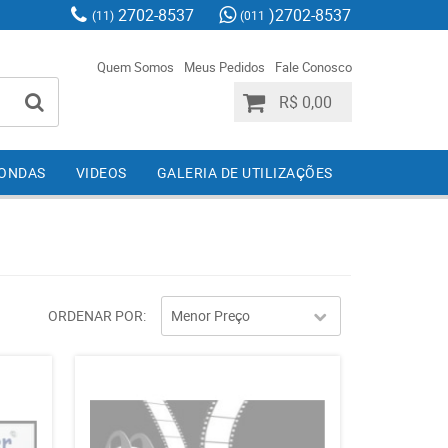
2702-8537
)2702-8537
(11)
(011
Quem Somos
Meus Pedidos
Fale Conosco
R$ 0,00
IONDAS
VIDEOS
GALERIA DE UTILIZAÇÕES
ORDENAR POR
Menor Preço