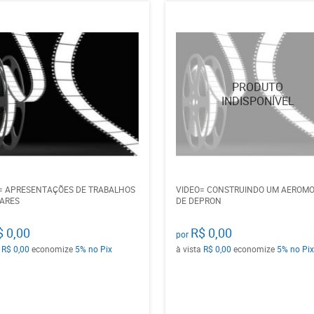
= APRESENTAÇÕES DE TRABALHOS
VIDEO= CONSTRUINDO UM AEROM
ARES
DE DEPRON
$ 0,00
R$ 0,00
por
a
R$ 0,00
economize
5%
no Pix
à vista
R$ 0,00
economize
5%
no Pix