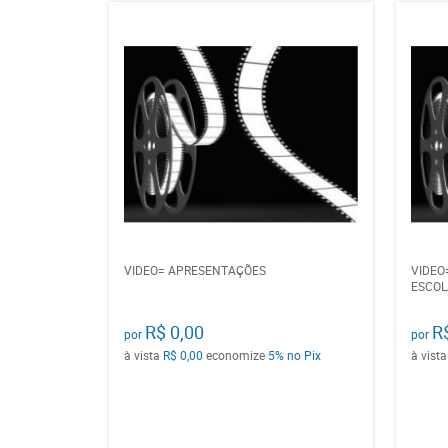
VIDEO= APRESENTAÇÕES
VIDEO
ESCOL
R$ 0,00
R
por
por
à vista
R$ 0,00
economize
5%
no Pix
à vist