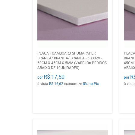
PLACA FOAMBOARD SPUMAPAPER
PLAC
BRANCA/ BRANCA/ BRANCA - 5BBB2V -
BRANC
60CM X 45CM X 5MM (VAREJO= PEDIDOS
45CM 
ABAIXO DE 10UNIDADES)
ABAIX
R$ 17,50
R
por
por
à vista
R$ 16,62
economize
5%
no Pix
à vist