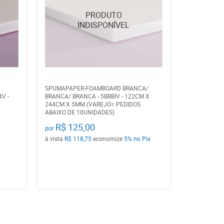
SPUMAPAPER-FOAMBOARD BRANCA/
V -
BRANCA/ BRANCA - 5BBBIV - 122CM X
244CM X 5MM (VAREJO= PEDIDOS
ABAIXO DE 10UNIDADES)
R$ 125,00
por
à vista
R$ 118,75
economize
5%
no Pix