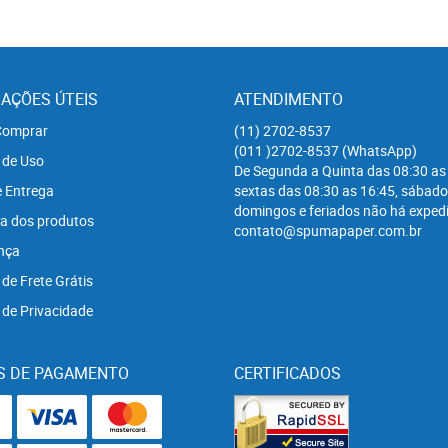
AÇÕES ÚTEIS
ATENDIMENTO
omprar
(11)
2702-8537
(011
)2702-8537
(WhatsApp)
 de Uso
De Segunda a Quinta das 08:30 as
e Entrega
sextas das 08:30 as 16:45, sábado
domingos e feriados não há expedi
a dos produtos
contato@spumapaper.com.br
nça
 de Frete Grátis
a de Privacidade
S DE PAGAMENTO
CERTIFICADOS