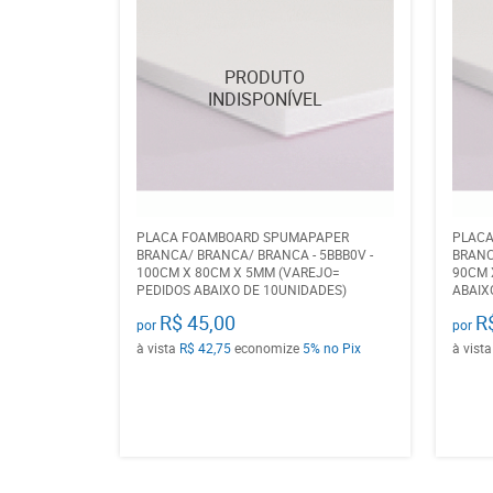
PLACA FOAMBOARD SPUMAPAPER
PLAC
BRANCA/ BRANCA/ BRANCA - 5BBB0V -
BRANC
100CM X 80CM X 5MM (VAREJO=
90CM 
PEDIDOS ABAIXO DE 10UNIDADES)
ABAIX
R$ 45,00
R
por
por
à vista
R$ 42,75
economize
5%
no Pix
à vist