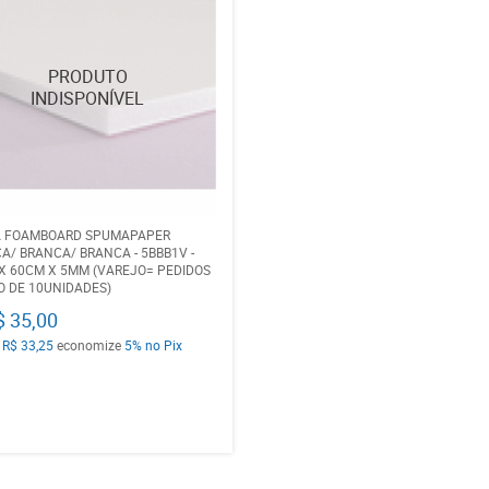
A FOAMBOARD SPUMAPAPER
A/ BRANCA/ BRANCA - 5BBB1V -
X 60CM X 5MM (VAREJO= PEDIDOS
O DE 10UNIDADES)
$ 35,00
a
R$ 33,25
economize
5%
no Pix