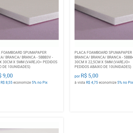
A FOAMBOARD SPUMAPAPER
PLACA FOAMBOARD SPUMAPAPER
A/ BRANCA/ BRANCA - 5BBB3V -
BRANCA/ BRANCA/ BRANCA - 5BBB4
X 30CM X 5MM (VAREJO= PEDIDOS
30CM X 22,5CM X 5MM (VAREJO=
O DE 10UNIDADES)
PEDIDOS ABAIXO DE 10UNIDADES)
$ 9,00
R$ 5,00
por
a
R$ 8,55
economize
5%
no Pix
à vista
R$ 4,75
economize
5%
no Pix