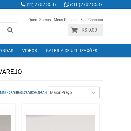
2702-8537
)2702-8537
(11)
(011
Quem Somos
Meus Pedidos
Fale Conosco
R$ 0,00
IONDAS
VIDEOS
GALERIA DE UTILIZAÇÕES
 VAREJO
ORDENAR POR
Maior Preço
MM - BRANCA/ BRANCA/ BRANCA - VAREJO