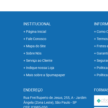
INSTITUCIONAL
INFORM
Página Inicial
Como C
Fale Conosco
Termos
Mapa do Site
Fretes 
Sobre Nós
Garanti
Serviço ao Cliente
Segura
Indique nossa Loja
Politica
Mais sobre a Spumapaper
Polític
ENDEREÇO
FORMA
Rua Frei Ruperto de Jesus, 255, A
-
Jardim
Ângela (Zona Leste), São Paulo
-
SP
CEP: 03985-050