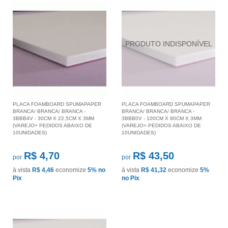
PLACA FOAMBOARD SPUMAPAPER
PLACA FOAMBOARD SPUMAPAPER
BRANCA/ BRANCA/ BRANCA -
BRANCA/ BRANCA/ BRANCA -
3BBB4V - 30CM X 22,5CM X 3MM
3BBB0V - 100CM X 80CM X 3MM
(VAREJO= PEDIDOS ABAIXO DE
(VAREJO= PEDIDOS ABAIXO DE
10UNIDADES)
10UNIDADES)
R$ 4,70
R$ 43,50
por
por
à vista
R$ 4,46
economize
5%
no
à vista
R$ 41,32
economize
5%
Pix
no Pix