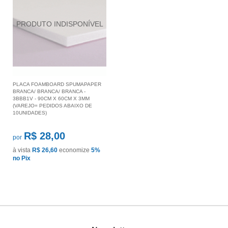
PLACA FOAMBOARD SPUMAPAPER
BRANCA/ BRANCA/ BRANCA -
3BBB1V - 90CM X 60CM X 3MM
(VAREJO= PEDIDOS ABAIXO DE
10UNIDADES)
R$ 28,00
por
à vista
R$ 26,60
economize
5%
no Pix