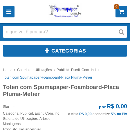
0
CATEGORIAS
Home
Galeria de Utilizações
Publicid. Escrit. Com. Ind.
Toten com Spumapaper-Foamboard-Placa Pluma-Metier
Toten com Spumapaper-Foamboard-Placa
Pluma-Metier
R$ 0,00
por
Sku:
toten
Categoria:
Publicid. Escrit. Com. Ind.
,
à vista
R$ 0,00
economize
5%
no Pix
Galeria de Utilizações
,
Artes e
Montagens
Produto Indisponível