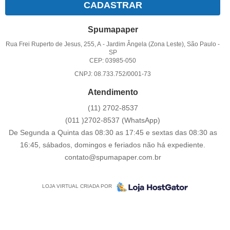
CADASTRAR
Spumapaper
Rua Frei Ruperto de Jesus, 255, A
-
Jardim Ângela (Zona Leste), São Paulo
-
SP
CEP: 03985-050
CNPJ: 08.733.752/0001-73
Atendimento
(11)
2702-8537
(011
)2702-8537
(WhatsApp)
De Segunda a Quinta das 08:30 as 17:45 e sextas das 08:30 as
16:45, sábados, domingos e feriados não há expediente.
contato@spumapaper.com.br
LOJA VIRTUAL CRIADA POR