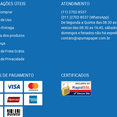
AÇÕES ÚTEIS
ATENDIMENTO
omprar
(11)
2702-8537
(011
)2702-8537
(WhatsApp)
 de Uso
De Segunda a Quinta das 08:30 as
e Entrega
sextas das 08:30 as 16:45, sábado
domingos e feriados não há expedi
a dos produtos
contato@spumapaper.com.br
nça
 de Frete Grátis
a de Privacidade
S DE PAGAMENTO
CERTIFICADOS