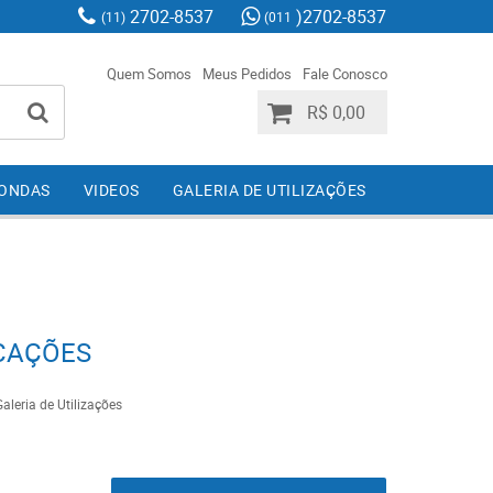
2702-8537
)2702-8537
(11)
(011
Quem Somos
Meus Pedidos
Fale Conosco
R$ 0,00
IONDAS
VIDEOS
GALERIA DE UTILIZAÇÕES
CAÇÕES
aleria de Utilizações