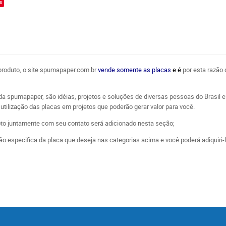
e
 produto, o site spumapaper.com.br
vende somente as placas
e é
por esta razão 
da spumapaper, são idéias, projetos e soluções de diversas pessoas do Brasi
utilização das placas em projetos que poderão gerar valor para você.
oto juntamente com seu contato será adicionado nesta seção;
o especifica da placa que deseja nas categorias acima e você poderá adiquiri-