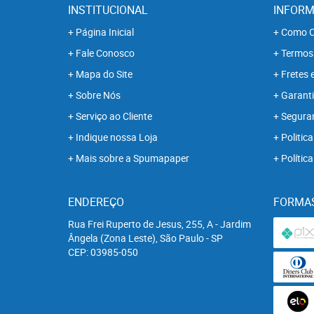
INSTITUCIONAL
INFORM
Página Inicial
Como C
Fale Conosco
Termos
Mapa do Site
Fretes 
Sobre Nós
Garanti
Serviço ao Cliente
Segura
Indique nossa Loja
Politica
Mais sobre a Spumapaper
Polític
ENDEREÇO
FORMA
Rua Frei Ruperto de Jesus, 255, A
-
Jardim
Ângela (Zona Leste), São Paulo
-
SP
CEP: 03985-050