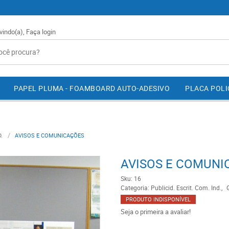
vindo(a),
Faça login
PAPEL PLUMA - FOAMBOARD AUTO-ADESIVO
PLACA POL
.
AVISOS E COMUNICAÇÕES
AVISOS E COMUNI
Sku:
16
Categoria:
Publicid. Escrit. Com. Ind.
G
PRODUTO INDISPONÍVEL
Seja o primeira a avaliar!