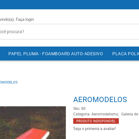
vindo(a),
Faça login
PAPEL PLUMA - FOAMBOARD AUTO-ADESIVO
PLACA POL
OMODELOS
AEROMODELOS
Sku:
80
Categoria:
Aeromodelismo
Galeria de
PRODUTO INDISPONÍVEL
Seja o primeira a avaliar!