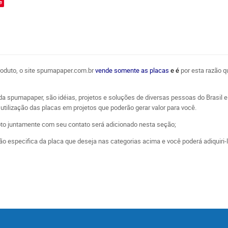
e
produto, o site spumapaper.com.br
vende somente as placas
e é
por esta razão q
da spumapaper, são idéias, projetos e soluções de diversas pessoas do Brasi
utilização das placas em projetos que poderão gerar valor para você.
oto juntamente com seu contato será adicionado nesta seção;
o especifica da placa que deseja nas categorias acima e você poderá adiquiri-