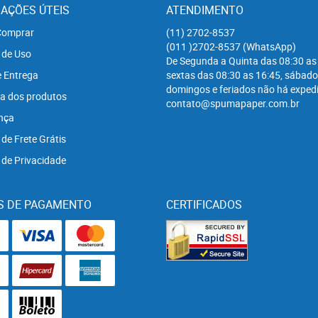
AÇÕES ÚTEIS
ATENDIMENTO
omprar
(11)
2702-8537
(011
)2702-8537
(WhatsApp)
 de Uso
De Segunda a Quinta das 08:30 as
e Entrega
sextas das 08:30 as 16:45, sábado
domingos e feriados não há expedi
a dos produtos
contato@spumapaper.com.br
nça
 de Frete Grátis
a de Privacidade
S DE PAGAMENTO
CERTIFICADOS