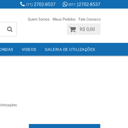
2702-8537
)2702-8537
(11)
(011
Quem Somos
Meus Pedidos
Fale Conosco
R$ 0,00
IONDAS
VIDEOS
GALERIA DE UTILIZAÇÕES
 Utilizações