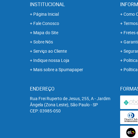
INSTITUCIONAL
INFORM
Página Inicial
Como C
Fale Conosco
Termos
Mapa do Site
Fretes 
Sobre Nós
Garanti
Serviço ao Cliente
Segura
Indique nossa Loja
Politica
Mais sobre a Spumapaper
Polític
ENDEREÇO
FORMA
Rua Frei Ruperto de Jesus, 255, A
-
Jardim
Ângela (Zona Leste), São Paulo
-
SP
CEP: 03985-050