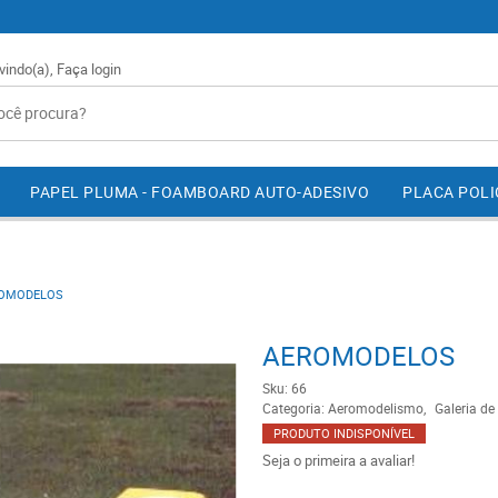
vindo(a),
Faça login
PAPEL PLUMA - FOAMBOARD AUTO-ADESIVO
PLACA POL
OMODELOS
AEROMODELOS
Sku:
66
Categoria:
Aeromodelismo
Galeria de
PRODUTO INDISPONÍVEL
Seja o primeira a avaliar!