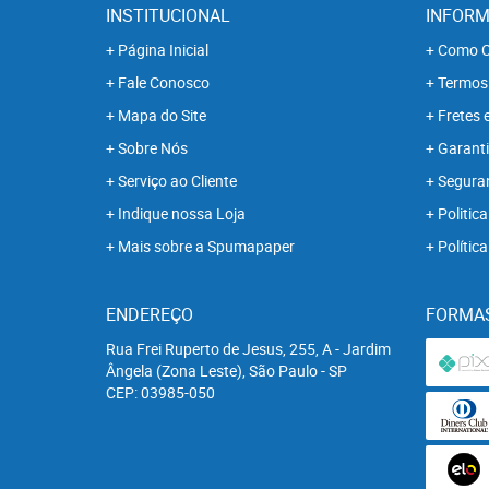
INSTITUCIONAL
INFORM
Página Inicial
Como C
Fale Conosco
Termos
Mapa do Site
Fretes 
Sobre Nós
Garanti
Serviço ao Cliente
Segura
Indique nossa Loja
Politica
Mais sobre a Spumapaper
Polític
ENDEREÇO
FORMA
Rua Frei Ruperto de Jesus, 255, A
-
Jardim
Ângela (Zona Leste), São Paulo
-
SP
CEP: 03985-050