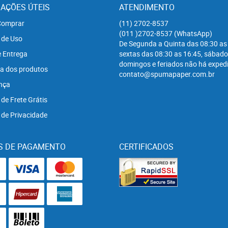
AÇÕES ÚTEIS
ATENDIMENTO
omprar
(11)
2702-8537
(011
)2702-8537
(WhatsApp)
 de Uso
De Segunda a Quinta das 08:30 as
e Entrega
sextas das 08:30 as 16:45, sábado
domingos e feriados não há expedi
a dos produtos
contato@spumapaper.com.br
nça
 de Frete Grátis
a de Privacidade
S DE PAGAMENTO
CERTIFICADOS