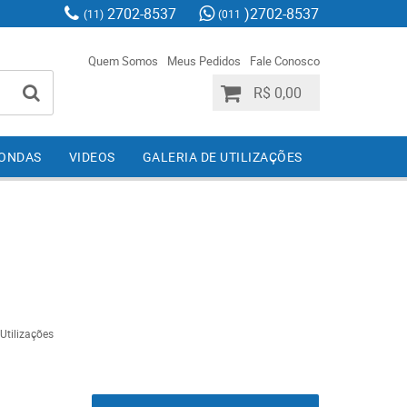
2702-8537
)2702-8537
(11)
(011
Quem Somos
Meus Pedidos
Fale Conosco
R$ 0,00
IONDAS
VIDEOS
GALERIA DE UTILIZAÇÕES
 Utilizações