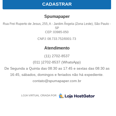
CADASTRAR
Spumapaper
Rua Frei Ruperto de Jesus, 255, A
-
Jardim Ângela (Zona Leste), São Paulo
-
SP
CEP: 03985-050
CNPJ: 08.733.752/0001-73
Atendimento
(11)
2702-8537
(011
)2702-8537
(WhatsApp)
De Segunda a Quinta das 08:30 as 17:45 e sextas das 08:30 as
16:45, sábados, domingos e feriados não há expediente.
contato@spumapaper.com.br
LOJA VIRTUAL CRIADA POR