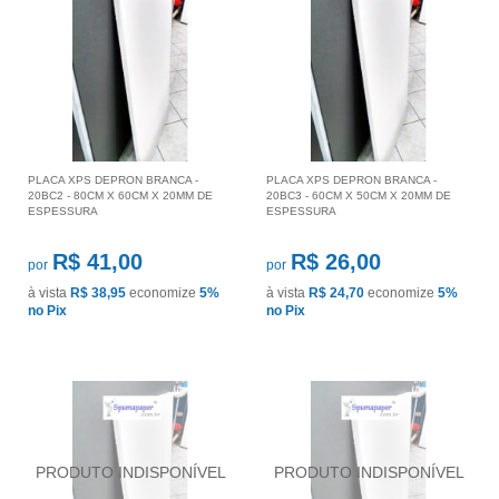
PLACA XPS DEPRON BRANCA -
PLACA XPS DEPRON BRANCA -
20BC2 - 80CM X 60CM X 20MM DE
20BC3 - 60CM X 50CM X 20MM DE
ESPESSURA
ESPESSURA
R$ 41,00
R$ 26,00
por
por
à vista
R$ 38,95
economize
5%
à vista
R$ 24,70
economize
5%
no Pix
no Pix